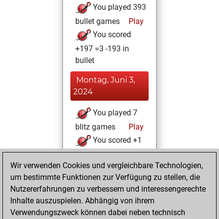
You played 393
bullet games
Play
You scored
+197 =3 -193 in
bullet
Montag, Juni 3,
2024
You played 7
blitz games
Play
You scored +1
=0 -6 in blitz
Wir verwenden Cookies und vergleichbare Technologien,
Montag, Mai 30,
um bestimmte Funktionen zur Verfügung zu stellen, die
2022
Nutzererfahrungen zu verbessern und interessengerechte
Inhalte auszuspielen. Abhängig von ihrem
You achieved a
Verwendungszweck können dabei neben technisch