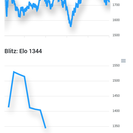
1700
1600
1500
Blitz: Elo 1344
1550
1500
1450
1400
1350