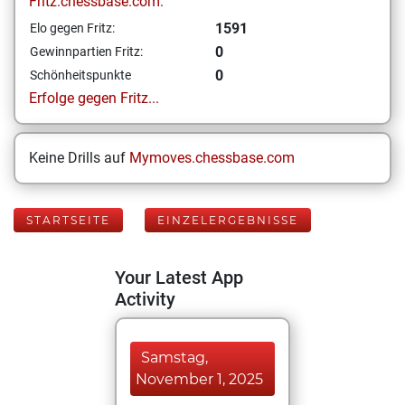
Fritz.chessbase.com:
1591
Elo gegen Fritz:
0
Gewinnpartien Fritz:
0
Schönheitspunkte
Erfolge gegen Fritz...
Keine Drills auf
Mymoves.chessbase.com
STARTSEITE
EINZELERGEBNISSE
Your Latest App
Activity
Samstag,
November 1, 2025