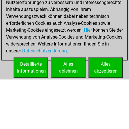
Nutzererfahrungen zu verbessern und interessengerechte
Fritz
You
Inhalte auszuspielen. Abhängig von ihrem
achieved a new Elo
Verwendungszweck können dabei neben technisch
of 1589
erforderlichen Cookies auch Analyse-Cookies sowie
Marketing-Cookies eingesetzt werden.
Hier
können Sie der
Samstag, Februar
Verwendung von Analyse-Cookies und Marketing-Cookies
27, 2021
widersprechen. Weitere Informationen finden Sie in
unserer
Datenschutzerklärung
.
You created
your Fritz account
Detaillierte
Alles
Alles
Fritz
Informationen
ablehnen
akzeptieren