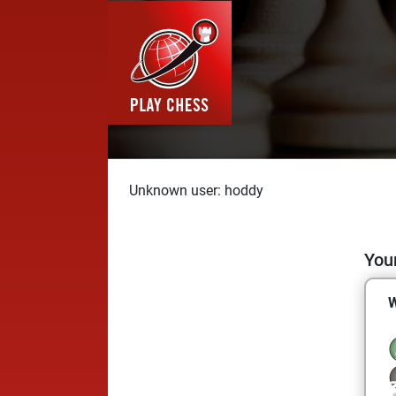
Unknown user: hoddy
Your
W