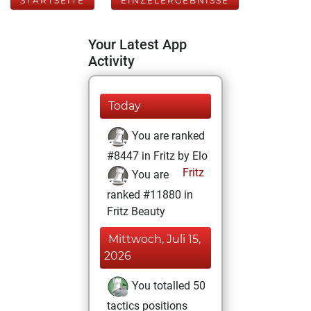
STARTSEITE
EINZELERGEBNISSE
Your Latest App
Activity
Today
You are ranked
#8447 in Fritz by Elo
Fritz
You are
ranked #11880 in
Fritz Beauty
Mittwoch, Juli 15,
2026
You totalled 50
tactics positions