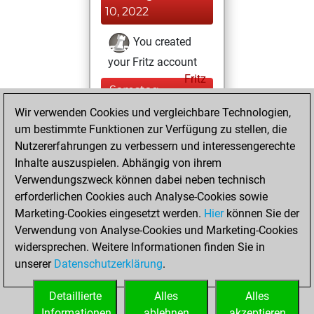
10, 2022
You created
your Fritz account
Fritz
Samstag,
Juni 5, 2021
Wir verwenden Cookies und vergleichbare Technologien,
um bestimmte Funktionen zur Verfügung zu stellen, die
You played 2
Nutzererfahrungen zu verbessern und interessengerechte
bullet games
Play
Inhalte auszuspielen. Abhängig von ihrem
You scored +0
Verwendungszweck können dabei neben technisch
erforderlichen Cookies auch Analyse-Cookies sowie
=0 -2 in bullet
Marketing-Cookies eingesetzt werden.
Hier
können Sie der
Montag, Mai 24,
Verwendung von Analyse-Cookies und Marketing-Cookies
2021
widersprechen. Weitere Informationen finden Sie in
unserer
Datenschutzerklärung
.
You learned 1
positions
MyMoves
Detaillierte
Alles
Alles
Informationen
ablehnen
akzeptieren