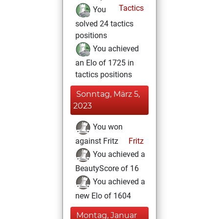
Tactics
You
solved 24 tactics
positions
You achieved
an Elo of 1725 in
tactics positions
Sonntag, März 5,
2023
You won
against Fritz
Fritz
You achieved a
BeautyScore of 16
You achieved a
new Elo of 1604
Montag, Januar