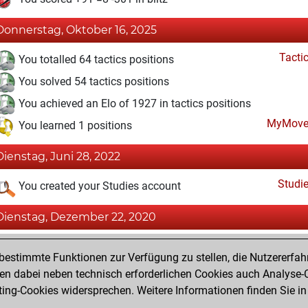
Donnerstag, Oktober 16, 2025
Tacti
You totalled 64 tactics positions
You solved 54 tactics positions
You achieved an Elo of 1927 in tactics positions
MyMove
You learned 1 positions
Dienstag, Juni 28, 2022
Studi
You created your Studies account
Dienstag, Dezember 22, 2020
Fri
You won against Fritz
estimmte Funktionen zur Verfügung zu stellen, die Nutzererfah
You achieved a new Elo of 1603
 dabei neben technisch erforderlichen Cookies auch Analyse-C
ng-Cookies widersprechen. Weitere Informationen finden Sie in
You created your Fritz account