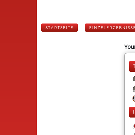
STARTSEITE
EINZELERGEBNISS
Your