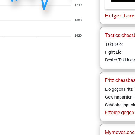
1740
Holger
Lore
1680
Tactics.chess
1620
Taktikelo:
Fight Elo:
Bester Taktikspr
Fritz.chessba
Elo gegen Fritz:
Gewinnpartien F
Schönheitspunk
Erfolge gegen F
Mymoves.che