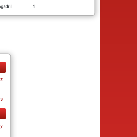
1
gsdrill
tz
es
ay