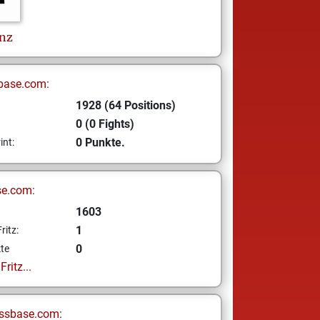
nz
base.com:
1928 (64 Positions)
0 (0 Fights)
0 Punkte.
int:
se.com:
1603
1
ritz:
0
te
ritz...
ssbase.com: