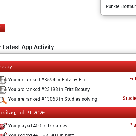
Punkte Eröffnun
E
 Latest App Activity
Today
Fri
You are ranked #8594 in Fritz by Elo
You are ranked #23198 in Fritz Beauty
Studi
You are ranked #13063 in Studies solving
Freitag, Juli 31, 2026
Pl
You played 400 blitz games
You scored +91 =8 -301 in blitz