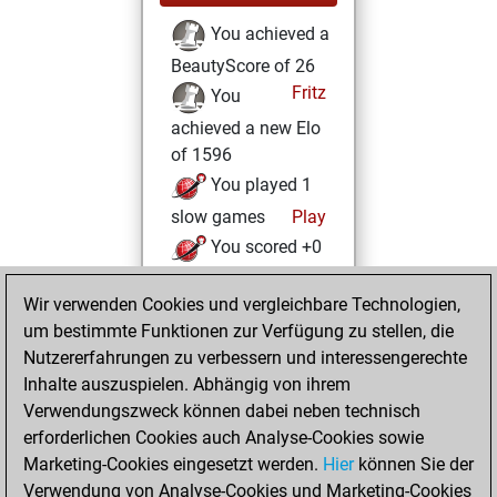
You achieved a
BeautyScore of 26
Fritz
You
achieved a new Elo
of 1596
You played 1
slow games
Play
You scored +0
=0 -1 in slow games
Wir verwenden Cookies und vergleichbare Technologien,
Sonntag, März 12,
um bestimmte Funktionen zur Verfügung zu stellen, die
2023
Nutzererfahrungen zu verbessern und interessengerechte
Inhalte auszuspielen. Abhängig von ihrem
You won
Verwendungszweck können dabei neben technisch
against Fritz
Fritz
erforderlichen Cookies auch Analyse-Cookies sowie
Marketing-Cookies eingesetzt werden.
Hier
können Sie der
Mittwoch, März 8,
Verwendung von Analyse-Cookies und Marketing-Cookies