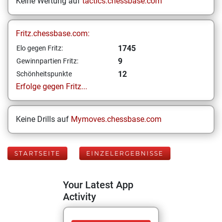
Keine Wertung auf
tactics.chessbase.com
Fritz.chessbase.com:
1745
Elo gegen Fritz:
9
Gewinnpartien Fritz:
12
Schönheitspunkte
Erfolge gegen Fritz...
Keine Drills auf
Mymoves.chessbase.com
STARTSEITE
EINZELERGEBNISSE
Your Latest App
Activity