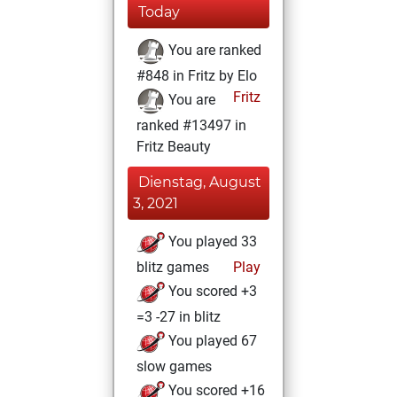
Today
You are ranked
#848 in Fritz by Elo
Fritz
You are
ranked #13497 in
Fritz Beauty
Dienstag, August
3, 2021
You played 33
blitz games
Play
You scored +3
=3 -27 in blitz
You played 67
slow games
You scored +16