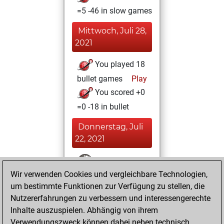
=5 -46 in slow games
Mittwoch, Juli 28,
2021
You played 18
bullet games
Play
You scored +0
=0 -18 in bullet
Donnerstag, Juli
22, 2021
You won
Wir verwenden Cookies und vergleichbare Technologien,
against Fritz
Fritz
um bestimmte Funktionen zur Verfügung zu stellen, die
You achieved a
Nutzererfahrungen zu verbessern und interessengerechte
BeautyScore of 12
Inhalte auszuspielen. Abhängig von ihrem
You achieved a
Verwendungszweck können dabei neben technisch