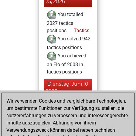
25, 2026
You totalled
2027 tactics
positions
Tactics
You solved 942
tactics positions
You achieved
an Elo of 2008 in
tactics positions
Dienstag, Juni 10,
2025
Wir verwenden Cookies und vergleichbare Technologien,
You had a best
um bestimmte Funktionen zur Verfügung zu stellen, die
sprint of 11 positions
Nutzererfahrungen zu verbessern und interessengerechte
Tactics
You
Inhalte auszuspielen. Abhängig von ihrem
Verwendungszweck können dabei neben technisch
achieved a