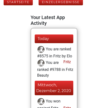
STARTSEITE
EINZELERGEBNISSE
Your Latest App
Activity
Today
You are ranked
#8575 in Fritz by Elo
Fritz
You are
ranked #9788 in Fritz
Beauty
Mittwoch,
Dezember 2, 2020
You won