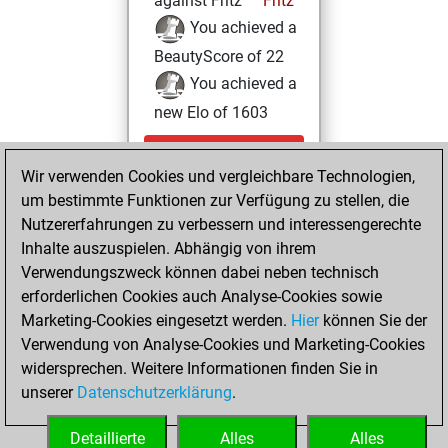
against Fritz
Fritz
You achieved a
BeautyScore of 22
You achieved a
new Elo of 1603
Dienstag,
Wir verwenden Cookies und vergleichbare Technologien,
November 24,
um bestimmte Funktionen zur Verfügung zu stellen, die
2020
Nutzererfahrungen zu verbessern und interessengerechte
You created
Inhalte auszuspielen. Abhängig von ihrem
Verwendungszweck können dabei neben technisch
your Fritz account
erforderlichen Cookies auch Analyse-Cookies sowie
Fritz
Sonntag,
Marketing-Cookies eingesetzt werden.
Hier
können Sie der
November 22,
Verwendung von Analyse-Cookies und Marketing-Cookies
2020
widersprechen. Weitere Informationen finden Sie in
unserer
Datenschutzerklärung
.
You learned 1
positions
MyMoves
Detaillierte
Alles
Alles