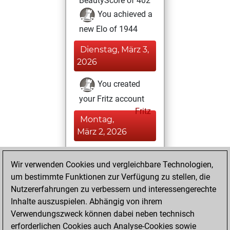
BeautyScore of 402
You achieved a
new Elo of 1944
Dienstag, März 3,
2026
You created
your Fritz account
Fritz
Montag,
März 2, 2026
You played 338
Wir verwenden Cookies und vergleichbare Technologien,
blitz games
Play
um bestimmte Funktionen zur Verfügung zu stellen, die
You scored
Nutzererfahrungen zu verbessern und interessengerechte
+152 =5 -181 in blitz
Inhalte auszuspielen. Abhängig von ihrem
Verwendungszweck können dabei neben technisch
Freitag,
erforderlichen Cookies auch Analyse-Cookies sowie