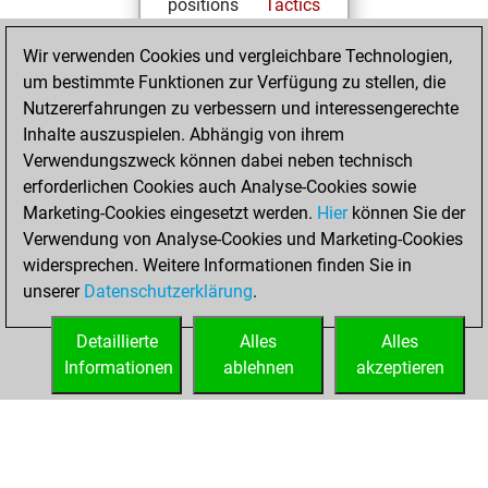
positions
Tactics
You solved 573
Wir verwenden Cookies und vergleichbare Technologien,
tactics positions
um bestimmte Funktionen zur Verfügung zu stellen, die
You achieved
Nutzererfahrungen zu verbessern und interessengerechte
an Elo of 1982 in
Inhalte auszuspielen. Abhängig von ihrem
tactics positions
Verwendungszweck können dabei neben technisch
erforderlichen Cookies auch Analyse-Cookies sowie
Donnerstag,
Marketing-Cookies eingesetzt werden.
Hier
können Sie der
November 20,
Verwendung von Analyse-Cookies und Marketing-Cookies
2025
widersprechen. Weitere Informationen finden Sie in
unserer
Datenschutzerklärung
.
You created
your Fritz account
Detaillierte
Alles
Alles
Fritz
Informationen
ablehnen
akzeptieren