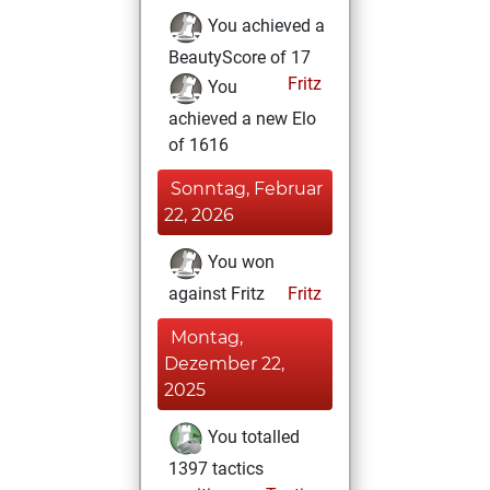
You achieved a
BeautyScore of 17
Fritz
You
achieved a new Elo
of 1616
Sonntag, Februar
22, 2026
You won
against Fritz
Fritz
Montag,
Dezember 22,
2025
You totalled
1397 tactics