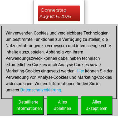
Donnerstag,
August 6, 2026
You played 400
Wir verwenden Cookies und vergleichbare Technologien,
blitz games
Play
um bestimmte Funktionen zur Verfügung zu stellen, die
You scored
Nutzererfahrungen zu verbessern und interessengerechte
+150 =24 -226 in
Inhalte auszuspielen. Abhängig von ihrem
blitz
Verwendungszweck können dabei neben technisch
erforderlichen Cookies auch Analyse-Cookies sowie
Dienstag,
Marketing-Cookies eingesetzt werden.
Hier
können Sie der
September 17,
Verwendung von Analyse-Cookies und Marketing-Cookies
2024
widersprechen. Weitere Informationen finden Sie in
unserer
Datenschutzerklärung
.
You created
your Fritz account
Detaillierte
Alles
Alles
Fritz
Informationen
ablehnen
akzeptieren