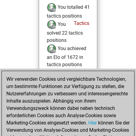
You totalled 41
tactics positions
Tactics
You
solved 22 tactics
positions
You achieved
an Elo of 1672 in
tactics positions
Sonntag, Juni 29,
Wir verwenden Cookies und vergleichbare Technologien,
2025
um bestimmte Funktionen zur Verfügung zu stellen, die
Nutzererfahrungen zu verbessern und interessengerechte
You won
Inhalte auszuspielen. Abhängig von ihrem
against Fritz
Fritz
Verwendungszweck können dabei neben technisch
You achieved a
erforderlichen Cookies auch Analyse-Cookies sowie
Marketing-Cookies eingesetzt werden.
BeautyScore of 48
Hier
können Sie der
Verwendung von Analyse-Cookies und Marketing-Cookies
You achieved a