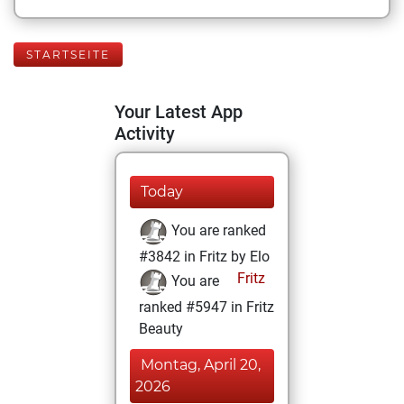
STARTSEITE
Your Latest App
Activity
Today
You are ranked
#3842 in Fritz by Elo
Fritz
You are
ranked #5947 in Fritz
Beauty
Montag, April 20,
2026