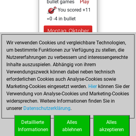
bullet games
Play
You scored +11
=0 -4 in bullet
Montag, Oktober
21, 2024
Wir verwenden Cookies und vergleichbare Technologien,
um bestimmte Funktionen zur Verfügung zu stellen, die
You created
Nutzererfahrungen zu verbessern und interessengerechte
your Studies account
Inhalte auszuspielen. Abhängig von ihrem
Studies
Verwendungszweck können dabei neben technisch
Dienstag,
erforderlichen Cookies auch Analyse-Cookies sowie
Januar 16, 2024
Marketing-Cookies eingesetzt werden.
Hier
können Sie der
You created
Verwendung von Analyse-Cookies und Marketing-Cookies
widersprechen. Weitere Informationen finden Sie in
your Fritz account
unserer
Datenschutzerklärung
.
Fritz
You
learned 2 positions
Detaillierte
Alles
Alles
MyMoves
Informationen
ablehnen
akzeptieren