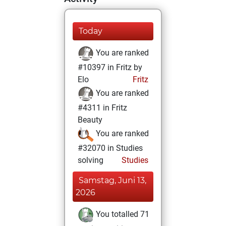
Today
You are ranked
#10397 in Fritz by
Elo
Fritz
You are ranked
#4311 in Fritz
Beauty
You are ranked
#32070 in Studies
solving
Studies
Samstag, Juni 13,
2026
You totalled 71