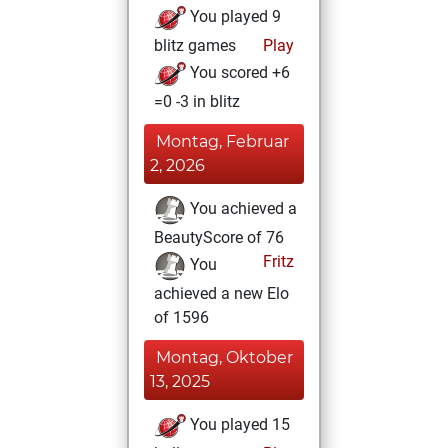
You played 9
blitz games
Play
You scored +6
=0 -3 in blitz
Montag, Februar
2, 2026
You achieved a
BeautyScore of 76
Fritz
You
achieved a new Elo
of 1596
Montag, Oktober
13, 2025
You played 15