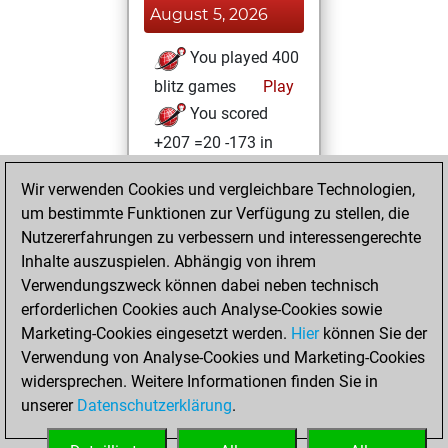
August 5, 2026
You played 400
blitz games
Play
You scored
+207 =20 -173 in
blitz
Wir verwenden Cookies und vergleichbare Technologien,
Dienstag,
um bestimmte Funktionen zur Verfügung zu stellen, die
Februar 10, 2026
Nutzererfahrungen zu verbessern und interessengerechte
Inhalte auszuspielen. Abhängig von ihrem
You achieved a
Verwendungszweck können dabei neben technisch
new Elo of 1589
erforderlichen Cookies auch Analyse-Cookies sowie
Fritz
Marketing-Cookies eingesetzt werden.
Hier
können Sie der
Montag,
Verwendung von Analyse-Cookies und Marketing-Cookies
Januar 10, 2022
widersprechen. Weitere Informationen finden Sie in
unserer
Datenschutzerklärung
.
You created
your Fritz account