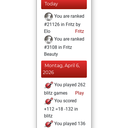
Today
You are ranked
#21126 in Fritz by
Elo
Fritz
You are ranked
#3108 in Fritz
Beauty
Montag, April 6,
2026
You played 262
blitz games
Play
You scored
+112 =18 -132 in
blitz
You played 136