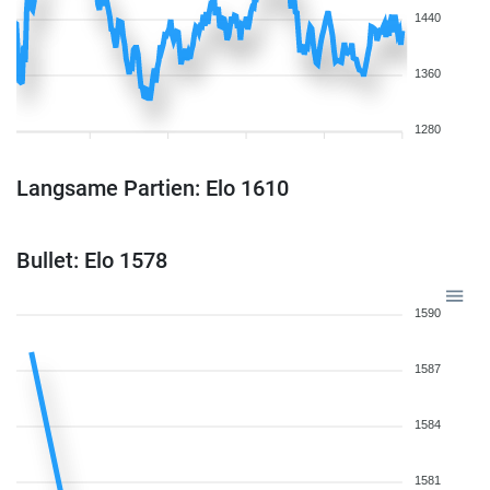
1440
1360
1280
Langsame Partien: Elo 1610
Bullet: Elo 1578
1590
1587
1584
1581