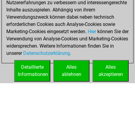
Nutzererfahrungen zu verbessern und interessengerechte
Fritz
You
Inhalte auszuspielen. Abhängig von ihrem
achieved a new Elo
Verwendungszweck können dabei neben technisch
of 1589
erforderlichen Cookies auch Analyse-Cookies sowie
Marketing-Cookies eingesetzt werden.
Hier
können Sie der
Montag, April 13,
Verwendung von Analyse-Cookies und Marketing-Cookies
2026
widersprechen. Weitere Informationen finden Sie in
unserer
Datenschutzerklärung
.
You created
your Fritz account
Detaillierte
Alles
Alles
Fritz
Informationen
ablehnen
akzeptieren