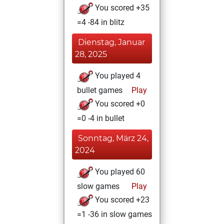
You scored +35
=4 -84 in blitz
Dienstag, Januar
28, 2025
You played 4
bullet games
Play
You scored +0
=0 -4 in bullet
Sonntag, März 24,
2024
You played 60
slow games
Play
You scored +23
=1 -36 in slow games