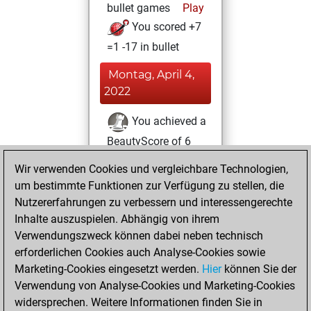
bullet games
Play
You scored +7
=1 -17 in bullet
Montag, April 4,
2022
You achieved a
BeautyScore of 6
Fritz
You
Wir verwenden Cookies und vergleichbare Technologien,
achieved a new Elo
um bestimmte Funktionen zur Verfügung zu stellen, die
of 1605
Nutzererfahrungen zu verbessern und interessengerechte
Inhalte auszuspielen. Abhängig von ihrem
Mittwoch,
Verwendungszweck können dabei neben technisch
Februar 16, 2022
erforderlichen Cookies auch Analyse-Cookies sowie
Marketing-Cookies eingesetzt werden.
Hier
können Sie der
You created
Verwendung von Analyse-Cookies und Marketing-Cookies
your Fritz account
widersprechen. Weitere Informationen finden Sie in
Fritz
You