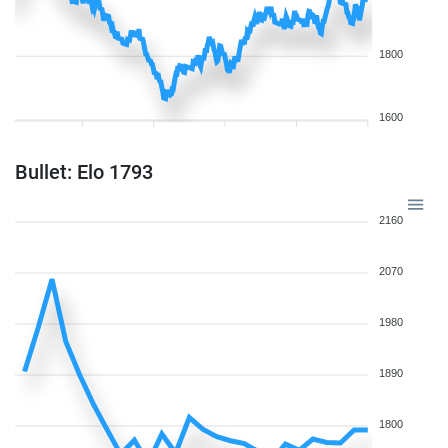
1800
1600
Bullet: Elo 1793
2160
2070
1980
1890
1800