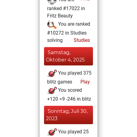
ranked #17022 in
Fritz Beauty
You are ranked
#10272 in Studies
solving
Studies
Samstag,
Oktober 4, 2025
You played 375
blitz games
Play
You scored
+120 =9 -246 in blitz
Sonntag, Juli 30,
2023
You played 25