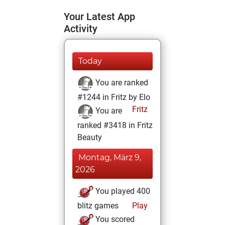
Your Latest App
Activity
Today
You are ranked
#1244 in Fritz by Elo
Fritz
You are
ranked #3418 in Fritz
Beauty
Montag, März 9,
2026
You played 400
blitz games
Play
You scored