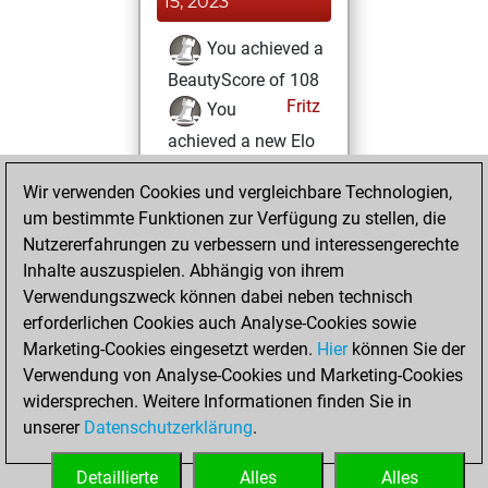
15, 2023
You achieved a
BeautyScore of 108
Fritz
You
achieved a new Elo
of 1701
Wir verwenden Cookies und vergleichbare Technologien,
Montag, Mai 22,
um bestimmte Funktionen zur Verfügung zu stellen, die
2023
Nutzererfahrungen zu verbessern und interessengerechte
Inhalte auszuspielen. Abhängig von ihrem
You won
Verwendungszweck können dabei neben technisch
against Fritz
Fritz
erforderlichen Cookies auch Analyse-Cookies sowie
Marketing-Cookies eingesetzt werden.
Hier
können Sie der
Donnerstag, Mai
Verwendung von Analyse-Cookies und Marketing-Cookies
12, 2022
widersprechen. Weitere Informationen finden Sie in
unserer
Datenschutzerklärung
.
You created
your Fritz account
Detaillierte
Alles
Alles