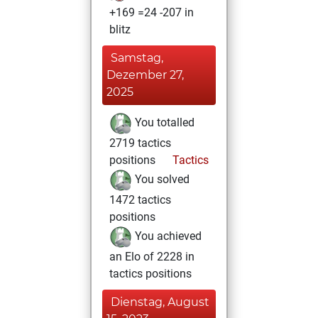
+169 =24 -207 in
blitz
Samstag,
Dezember 27,
2025
You totalled
2719 tactics
positions
Tactics
You solved
1472 tactics
positions
You achieved
an Elo of 2228 in
tactics positions
Dienstag, August