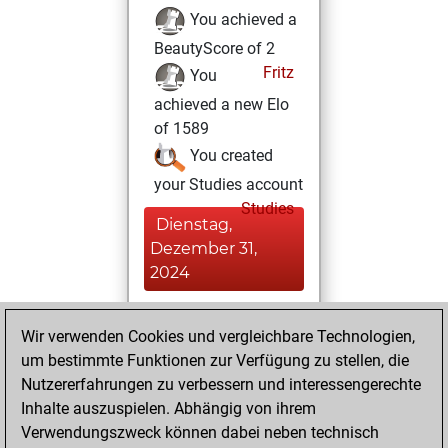
You achieved a
BeautyScore of 2
Fritz
You
achieved a new Elo
of 1589
You created
your Studies account
Studies
Dienstag,
Dezember 31,
2024
You created
Wir verwenden Cookies und vergleichbare Technologien,
your Fritz account
um bestimmte Funktionen zur Verfügung zu stellen, die
Fritz
You
Nutzererfahrungen zu verbessern und interessengerechte
played 1 blitz games
Inhalte auszuspielen. Abhängig von ihrem
Play
You
Verwendungszweck können dabei neben technisch