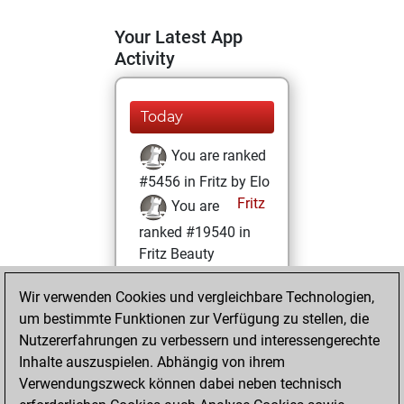
Your Latest App
Activity
Today
You are ranked
#5456 in Fritz by Elo
Fritz
You are
ranked #19540 in
Fritz Beauty
Mittwoch, März
Wir verwenden Cookies und vergleichbare Technologien,
24, 2021
um bestimmte Funktionen zur Verfügung zu stellen, die
Nutzererfahrungen zu verbessern und interessengerechte
You won
Inhalte auszuspielen. Abhängig von ihrem
against Fritz
Fritz
Verwendungszweck können dabei neben technisch
You achieved a