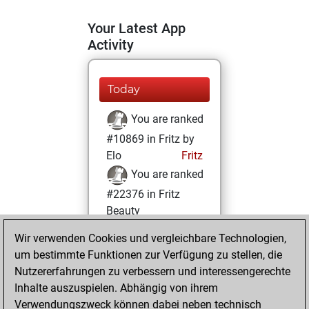
Your Latest App
Activity
Today
You are ranked
#10869 in Fritz by
Elo
Fritz
You are ranked
#22376 in Fritz
Beauty
Wir verwenden Cookies und vergleichbare Technologien,
Dienstag,
um bestimmte Funktionen zur Verfügung zu stellen, die
September 27,
Nutzererfahrungen zu verbessern und interessengerechte
2022
Inhalte auszuspielen. Abhängig von ihrem
You achieved a
Verwendungszweck können dabei neben technisch