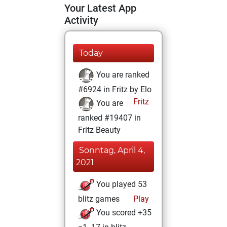
Your Latest App
Activity
Today
You are ranked
#6924 in Fritz by Elo
Fritz
You are
ranked #19407 in
Fritz Beauty
Sonntag, April 4,
2021
You played 53
blitz games
Play
You scored +35