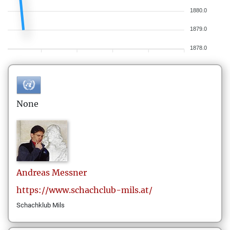
1880.0
1879.0
1878.0
None
Andreas
Messner
https://www.schachclub-mils.at/
Schachklub Mils