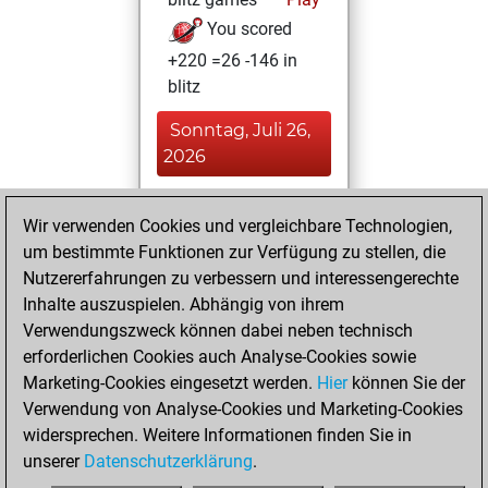
You scored
+220 =26 -146 in
blitz
Sonntag, Juli 26,
2026
You played 7
Wir verwenden Cookies und vergleichbare Technologien,
slow games
Play
um bestimmte Funktionen zur Verfügung zu stellen, die
You scored +4
Nutzererfahrungen zu verbessern und interessengerechte
=1 -2 in slow games
Inhalte auszuspielen. Abhängig von ihrem
Verwendungszweck können dabei neben technisch
Dienstag, März 19,
erforderlichen Cookies auch Analyse-Cookies sowie
2013
Marketing-Cookies eingesetzt werden.
Hier
können Sie der
Verwendung von Analyse-Cookies und Marketing-Cookies
You played 1
widersprechen. Weitere Informationen finden Sie in
bullet games
Play
unserer
Datenschutzerklärung
.
You scored +0