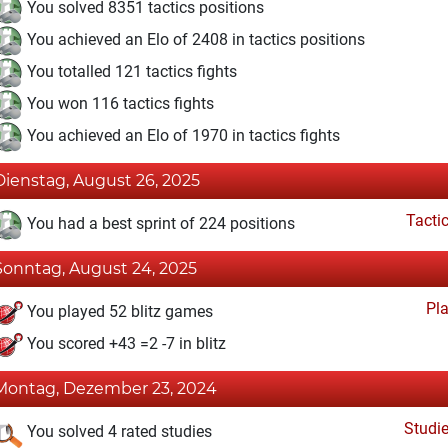
You solved 8351 tactics positions
You achieved an Elo of 2408 in tactics positions
You totalled 121 tactics fights
You won 116 tactics fights
You achieved an Elo of 1970 in tactics fights
Dienstag, August 26, 2025
Tacti
You had a best sprint of 224 positions
Sonntag, August 24, 2025
Pl
You played 52 blitz games
You scored +43 =2 -7 in blitz
Montag, Dezember 23, 2024
Studi
You solved 4 rated studies