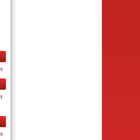
cs
ay
es