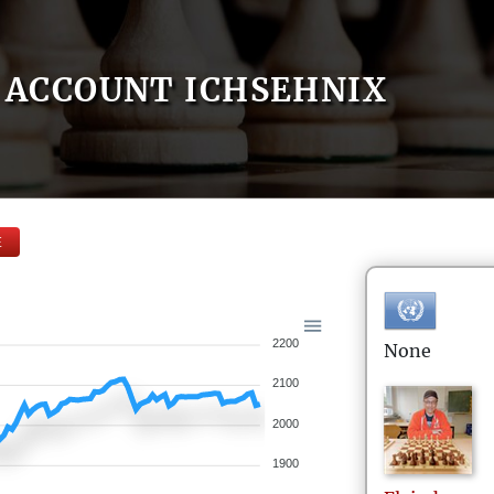
ACCOUNT ICHSEHNIX
E
2200
None
2100
2000
1900