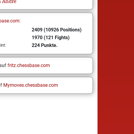
n
Andre
base.com:
2409 (10926 Positions)
1970 (121 Fights)
224 Punkte.
int:
 auf
fritz.chessbase.com
uf
Mymoves.chessbase.com