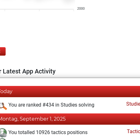
2000
E
 Latest App Activity
Today
Studi
You are ranked #434 in Studies solving
Montag, September 1, 2025
Tacti
You totalled 10926 tactics positions