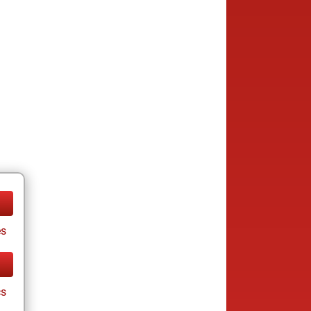
es
cs