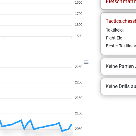
Fleischman
1800
1700
Tactics.chess
1600
Taktikelo:
1500
Fight Elo:
Bester Taktikspr
Keine Partien
2250
2200
Keine Drills a
2150
2100
2050