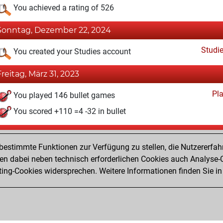
You achieved a rating of 526
Sonntag, Dezember 22, 2024
Studi
You created your Studies account
Freitag, März 31, 2023
Pl
You played 146 bullet games
You scored +110 =4 -32 in bullet
Dienstag, Dezember 24, 2019
estimmte Funktionen zur Verfügung zu stellen, die Nutzererfah
Pl
You played 26 slow games
 dabei neben technisch erforderlichen Cookies auch Analyse-C
ng-Cookies widersprechen. Weitere Informationen finden Sie in
You scored +21 =2 -3 in slow games