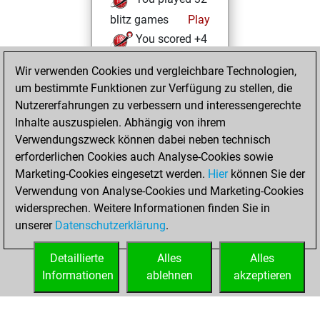
blitz games
Play
You scored +4
=1 -27 in blitz
Wir verwenden Cookies und vergleichbare Technologien,
um bestimmte Funktionen zur Verfügung zu stellen, die
Freitag, Januar
Nutzererfahrungen zu verbessern und interessengerechte
22, 2021
Inhalte auszuspielen. Abhängig von ihrem
You achieved a
Verwendungszweck können dabei neben technisch
erforderlichen Cookies auch Analyse-Cookies sowie
BeautyScore of 14
Marketing-Cookies eingesetzt werden.
Fritz
Hier
können Sie der
You
Verwendung von Analyse-Cookies und Marketing-Cookies
achieved a new Elo
widersprechen. Weitere Informationen finden Sie in
of 1594
unserer
Datenschutzerklärung
.
You created
your Fritz account
Detaillierte
Alles
Alles
Informationen
ablehnen
akzeptieren