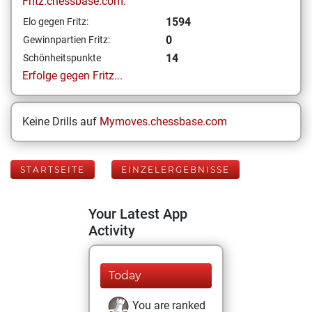
Fritz.chessbase.com:
1594
Elo gegen Fritz:
0
Gewinnpartien Fritz:
14
Schönheitspunkte
Erfolge gegen Fritz...
Keine Drills auf
Mymoves.chessbase.com
STARTSEITE
EINZELERGEBNISSE
Your Latest App
Activity
Today
You are ranked