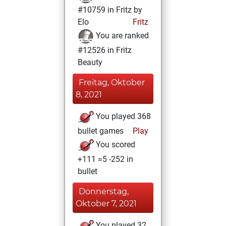
#10759 in Fritz by
Elo
Fritz
You are ranked
#12526 in Fritz
Beauty
Freitag, Oktober
8, 2021
You played 368
bullet games
Play
You scored
+111 =5 -252 in
bullet
Donnerstag,
Oktober 7, 2021
You played 32