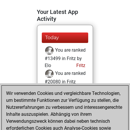
Your Latest App
Activity
Today
You are ranked
#13499 in Fritz by
Elo
Fritz
You are ranked
#20080 in Fritz
Beauty
Wir verwenden Cookies und vergleichbare Technologien,
um bestimmte Funktionen zur Verfügung zu stellen, die
Samstag, Juli 8,
Nutzererfahrungen zu verbessern und interessengerechte
2023
Inhalte auszuspielen. Abhängig von ihrem
You achieved a
Verwendungszweck können dabei neben technisch
erforderlichen Cookies auch Analyse-Cookies sowie
BeautyScore of 3