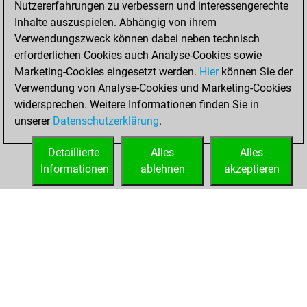
Nutzererfahrungen zu verbessern und interessengerechte
Fritz
You
Inhalte auszuspielen. Abhängig von ihrem
achieved a new Elo
Verwendungszweck können dabei neben technisch
of 1570
erforderlichen Cookies auch Analyse-Cookies sowie
Marketing-Cookies eingesetzt werden.
Hier
können Sie der
Montag, August
Verwendung von Analyse-Cookies und Marketing-Cookies
15, 2022
widersprechen. Weitere Informationen finden Sie in
unserer
Datenschutzerklärung
.
You created
your Fritz account
Detaillierte
Alles
Alles
Fritz
Informationen
ablehnen
akzeptieren