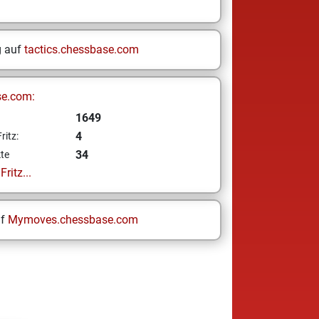
g auf
tactics.chessbase.com
se.com:
1649
4
ritz:
34
te
ritz...
uf
Mymoves.chessbase.com