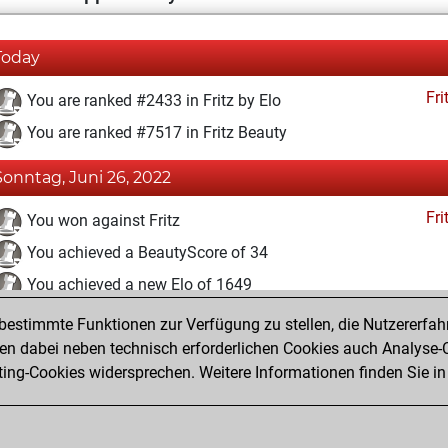
Today
Fri
You are ranked #2433 in Fritz by Elo
You are ranked #7517 in Fritz Beauty
Sonntag, Juni 26, 2022
Fri
You won against Fritz
You achieved a BeautyScore of 34
You achieved a new Elo of 1649
estimmte Funktionen zur Verfügung zu stellen, die Nutzererfah
Sonntag, Juni 5, 2022
 dabei neben technisch erforderlichen Cookies auch Analyse-C
Fri
ng-Cookies widersprechen. Weitere Informationen finden Sie in
You created your Fritz account