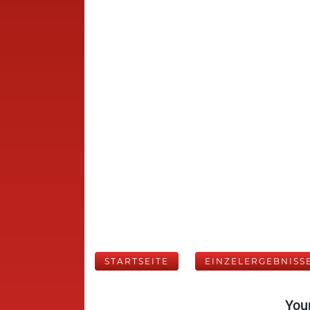
STARTSEITE
EINZELERGEBNISS
Your