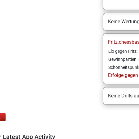
Keine Wertun
Fritz.chessba
Elo gegen Fritz:
Gewinnpartien F
Schönheitspunk
Erfolge gegen F
Keine Drills a
E
 Latest App Activity