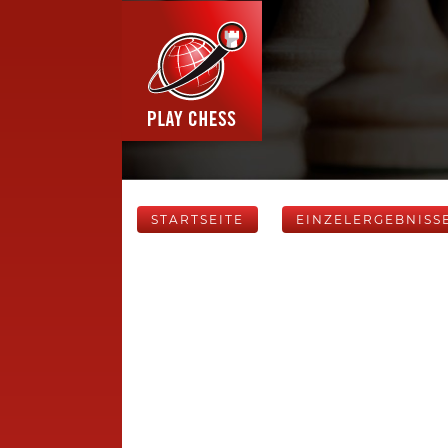
STARTSEITE
EINZELERGEBNISS