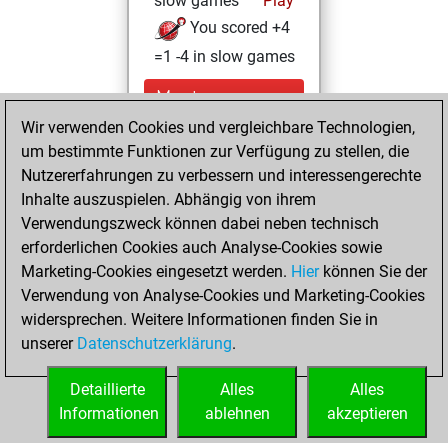
slow games
Play
You scored +4
=1 -4 in slow games
Montag,
Dezember 21,
Wir verwenden Cookies und vergleichbare Technologien,
2020
um bestimmte Funktionen zur Verfügung zu stellen, die
Nutzererfahrungen zu verbessern und interessengerechte
You had a best
Inhalte auszuspielen. Abhängig von ihrem
sprint of 94 positions
Verwendungszweck können dabei neben technisch
Tactics
erforderlichen Cookies auch Analyse-Cookies sowie
Montag,
Marketing-Cookies eingesetzt werden.
Hier
können Sie der
November 30,
Verwendung von Analyse-Cookies und Marketing-Cookies
2020
widersprechen. Weitere Informationen finden Sie in
unserer
Datenschutzerklärung
.
You created
your Fritz account
Detaillierte
Alles
Alles
Fritz
Informationen
ablehnen
akzeptieren