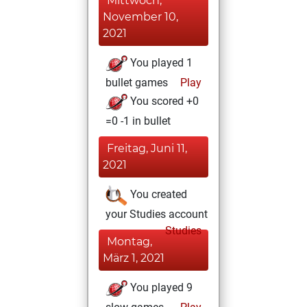
Mittwoch,
November 10,
2021
You played 1
bullet games
Play
You scored +0
=0 -1 in bullet
Freitag, Juni 11,
2021
You created
your Studies account
Studies
Montag,
März 1, 2021
You played 9