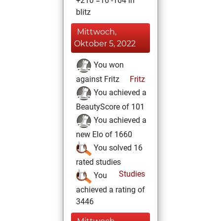
+210 =16 -164 in
blitz
Mittwoch,
Oktober 5, 2022
You won
against Fritz
Fritz
You achieved a
BeautyScore of 101
You achieved a
new Elo of 1660
You solved 16
rated studies
Studies
You
achieved a rating of
3446