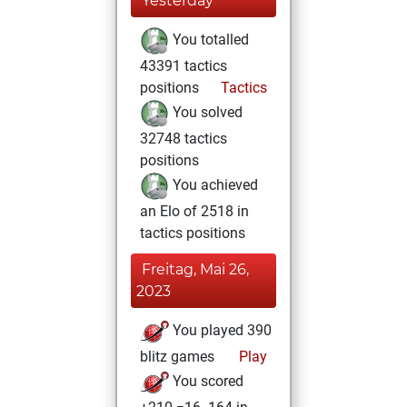
Yesterday
You totalled
43391 tactics
positions
Tactics
You solved
32748 tactics
positions
You achieved
an Elo of 2518 in
tactics positions
Freitag, Mai 26,
2023
You played 390
blitz games
Play
You scored