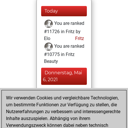
Today
You are ranked
#11726 in Fritz by
Elo
Fritz
You are ranked
#10775 in Fritz
Beauty
Donnerstag, Mai
6, 2021
You achieved a
Wir verwenden Cookies und vergleichbare Technologien,
BeautyScore of 19
um bestimmte Funktionen zur Verfügung zu stellen, die
Fritz
You
Nutzererfahrungen zu verbessern und interessengerechte
achieved a new Elo
Inhalte auszuspielen. Abhängig von ihrem
of 1592
Verwendungszweck können dabei neben technisch