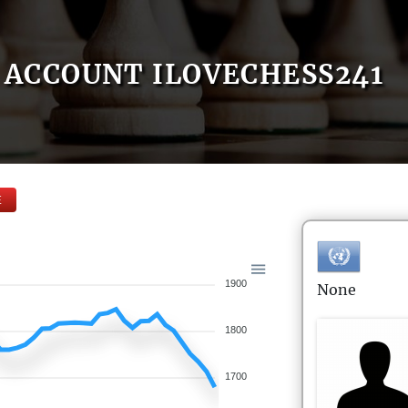
ACCOUNT ILOVECHESS241
E
1900
None
1800
1700