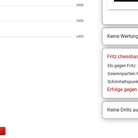
1600
1500
Keine Wertun
1400
Fritz.chessba
Elo gegen Fritz:
Gewinnpartien F
Schönheitspunk
Erfolge gegen F
Keine Drills a
E