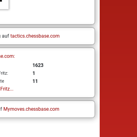
g auf
tactics.chessbase.com
se.com:
1623
1
ritz:
11
te
ritz...
uf
Mymoves.chessbase.com