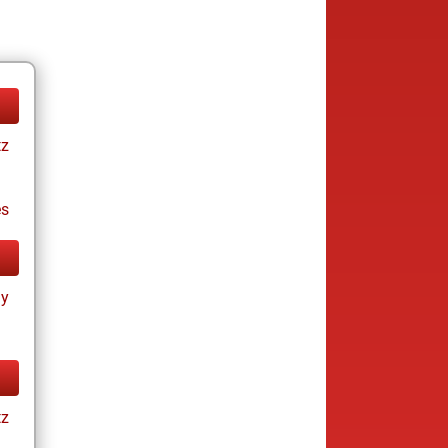
tz
es
ay
tz