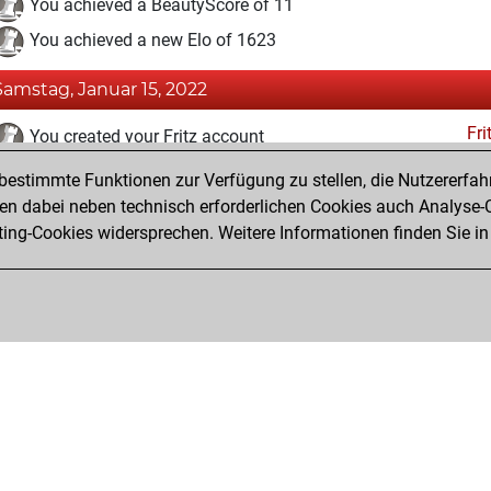
You achieved a BeautyScore of 11
You achieved a new Elo of 1623
Samstag, Januar 15, 2022
Fri
You created your Fritz account
estimmte Funktionen zur Verfügung zu stellen, die Nutzererfah
Freitag, Januar 14, 2022
 dabei neben technisch erforderlichen Cookies auch Analyse-C
Studi
ng-Cookies widersprechen. Weitere Informationen finden Sie in
You created your Studies account