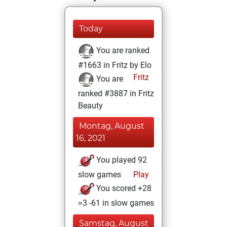
Today
You are ranked
#1663 in Fritz by Elo
Fritz
You are
ranked #3887 in Fritz
Beauty
Montag, August
16, 2021
You played 92
slow games
Play
You scored +28
=3 -61 in slow games
Samstag, August