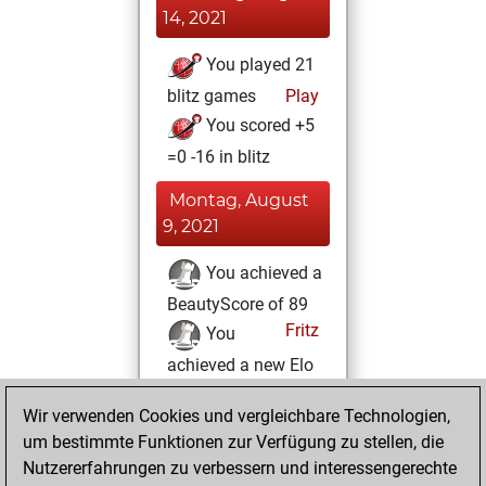
14, 2021
You played 21
blitz games
Play
You scored +5
=0 -16 in blitz
Montag, August
9, 2021
You achieved a
BeautyScore of 89
Fritz
You
achieved a new Elo
of 1675
Wir verwenden Cookies und vergleichbare Technologien,
Donnerstag, März
um bestimmte Funktionen zur Verfügung zu stellen, die
18, 2021
Nutzererfahrungen zu verbessern und interessengerechte