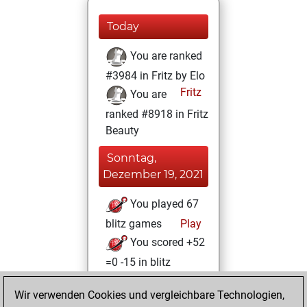
Today
You are ranked
#3984 in Fritz by Elo
Fritz
You are
ranked #8918 in Fritz
Beauty
Sonntag,
Dezember 19, 2021
You played 67
blitz games
Play
You scored +52
=0 -15 in blitz
Sonntag, August
Wir verwenden Cookies und vergleichbare Technologien,
15, 2021