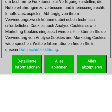
um bestimmte Funktionen zur Verfügung zu stellen, die
Nutzererfahrungen zu verbessern und interessengerechte
You won
Inhalte auszuspielen. Abhängig von ihrem
against Fritz
Fritz
Verwendungszweck können dabei neben technisch
You achieved a
erforderlichen Cookies auch Analyse-Cookies sowie
Marketing-Cookies eingesetzt werden.
BeautyScore of 26
Hier
können Sie der
Verwendung von Analyse-Cookies und Marketing-Cookies
You achieved a
widersprechen. Weitere Informationen finden Sie in
new Elo of 1625
unserer
Datenschutzerklärung
.
You created
your Fritz account
Detaillierte
Alles
Alles
Informationen
ablehnen
akzeptieren