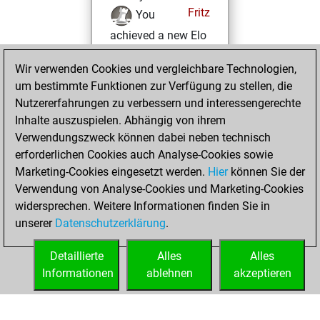
Fritz
You
achieved a new Elo
of 1124
Wir verwenden Cookies und vergleichbare Technologien,
Montag, Februar
um bestimmte Funktionen zur Verfügung zu stellen, die
15, 2021
Nutzererfahrungen zu verbessern und interessengerechte
Inhalte auszuspielen. Abhängig von ihrem
You won
Verwendungszweck können dabei neben technisch
against Fritz
Fritz
erforderlichen Cookies auch Analyse-Cookies sowie
Marketing-Cookies eingesetzt werden.
Hier
können Sie der
Sonntag, Februar
Verwendung von Analyse-Cookies und Marketing-Cookies
7, 2021
widersprechen. Weitere Informationen finden Sie in
unserer
Datenschutzerklärung
.
You created
your Fritz account
Detaillierte
Alles
Alles
Fritz
Informationen
ablehnen
akzeptieren