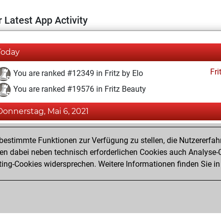
 Latest App Activity
Today
Fri
You are ranked #12349 in Fritz by Elo
You are ranked #19576 in Fritz Beauty
Donnerstag, Mai 6, 2021
Fri
You achieved a BeautyScore of 3
estimmte Funktionen zur Verfügung zu stellen, die Nutzererfah
You achieved a new Elo of 1591
 dabei neben technisch erforderlichen Cookies auch Analyse-C
ng-Cookies widersprechen. Weitere Informationen finden Sie in
You created your Fritz account