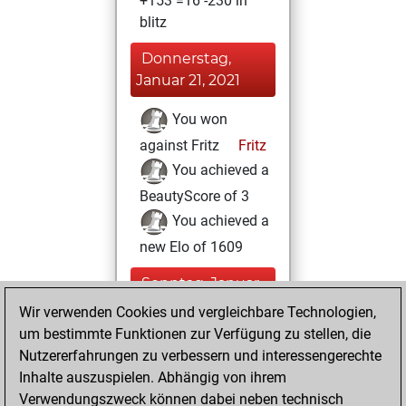
+153 =16 -230 in
blitz
Donnerstag,
Januar 21, 2021
You won
against Fritz
Fritz
You achieved a
BeautyScore of 3
You achieved a
new Elo of 1609
Sonntag, Januar
10, 2021
Wir verwenden Cookies und vergleichbare Technologien,
um bestimmte Funktionen zur Verfügung zu stellen, die
You created
Nutzererfahrungen zu verbessern und interessengerechte
your Fritz account
Inhalte auszuspielen. Abhängig von ihrem
Fritz
Verwendungszweck können dabei neben technisch