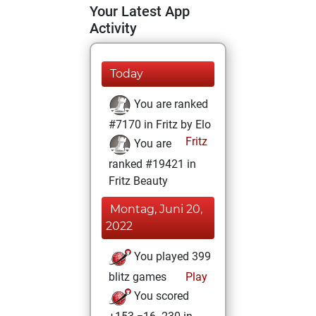
Your Latest App
Activity
Today
You are ranked
#7170 in Fritz by Elo
Fritz
You are
ranked #19421 in
Fritz Beauty
Montag, Juni 20,
2022
You played 399
blitz games
Play
You scored