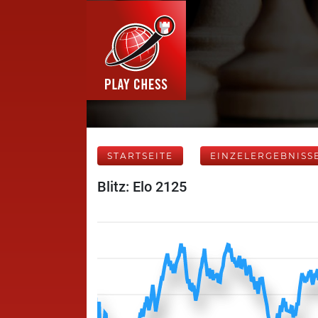
STARTSEITE
EINZELERGEBNISS
Blitz: Elo 2125