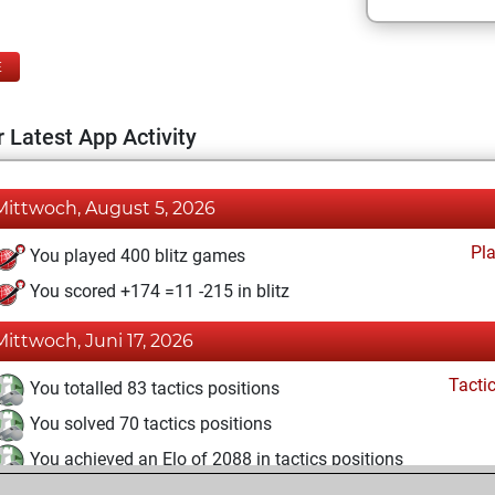
E
 Latest App Activity
Mittwoch, August 5, 2026
Pl
You played 400 blitz games
You scored +174 =11 -215 in blitz
Mittwoch, Juni 17, 2026
Tacti
You totalled 83 tactics positions
You solved 70 tactics positions
You achieved an Elo of 2088 in tactics positions