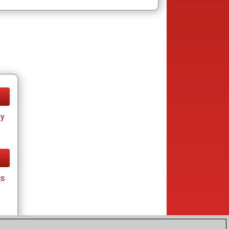
ay
cs