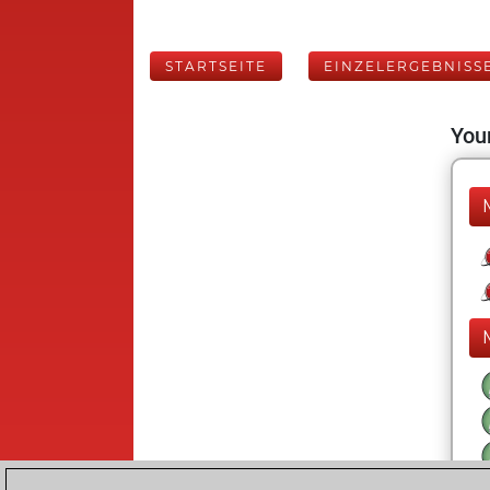
STARTSEITE
EINZELERGEBNISS
Your