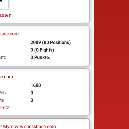
kmer
base.com:
2089 (83 Positions)
0 (0 Fights)
0 Punkte.
int:
se.com:
1600
0
ritz:
0
te
ritz...
uf
Mymoves.chessbase.com