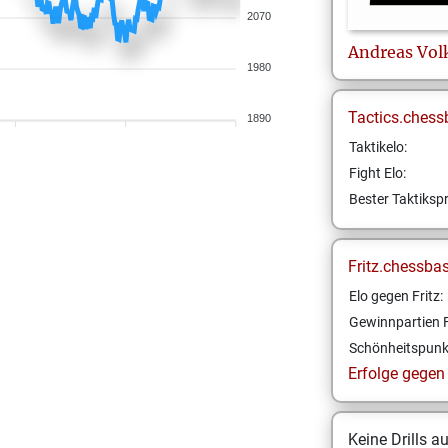
2070
Andreas
Vol
1980
Tactics.chess
1890
Taktikelo:
Fight Elo:
Bester Taktikspr
Fritz.chessba
Elo gegen Fritz:
Gewinnpartien F
Schönheitspunk
Erfolge gegen F
Keine Drills a