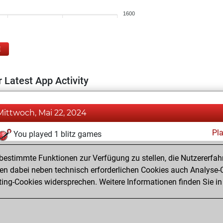
1600
E
 Latest App Activity
Mittwoch, Mai 22, 2024
Pl
You played 1 blitz games
You scored +1 =0 -0 in blitz
estimmte Funktionen zur Verfügung zu stellen, die Nutzererfah
You played 2 bullet games
 dabei neben technisch erforderlichen Cookies auch Analyse-C
ng-Cookies widersprechen. Weitere Informationen finden Sie in
You scored +2 =0 -0 in bullet