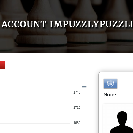
ACCOUNT IMPUZZLYPUZZL
E
1740
None
1710
1680