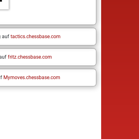
g auf
tactics.chessbase.com
 auf
fritz.chessbase.com
uf
Mymoves.chessbase.com