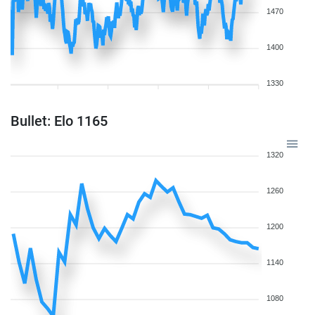
1470
1400
1330
Bullet: Elo 1165
1320
1260
1200
1140
1080