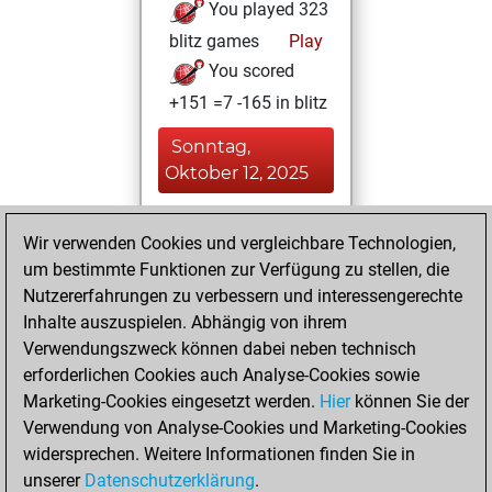
You played 323
blitz games
Play
You scored
+151 =7 -165 in blitz
Sonntag,
Oktober 12, 2025
You played 34
Wir verwenden Cookies und vergleichbare Technologien,
slow games
Play
um bestimmte Funktionen zur Verfügung zu stellen, die
You scored +23
Nutzererfahrungen zu verbessern und interessengerechte
=0 -11 in slow games
Inhalte auszuspielen. Abhängig von ihrem
Verwendungszweck können dabei neben technisch
Samstag,
erforderlichen Cookies auch Analyse-Cookies sowie
Oktober 11, 2025
Marketing-Cookies eingesetzt werden.
Hier
können Sie der
Verwendung von Analyse-Cookies und Marketing-Cookies
You played 43
widersprechen. Weitere Informationen finden Sie in
bullet games
Play
unserer
Datenschutzerklärung
.