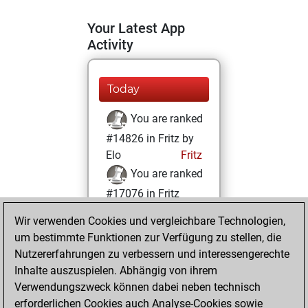
Your Latest App
Activity
Today
You are ranked
#14826 in Fritz by
Elo
Fritz
You are ranked
#17076 in Fritz
Beauty
Wir verwenden Cookies und vergleichbare Technologien,
um bestimmte Funktionen zur Verfügung zu stellen, die
Sonntag, Juli 3,
Nutzererfahrungen zu verbessern und interessengerechte
2022
Inhalte auszuspielen. Abhängig von ihrem
You achieved a
Verwendungszweck können dabei neben technisch
erforderlichen Cookies auch Analyse-Cookies sowie
BeautyScore of 6