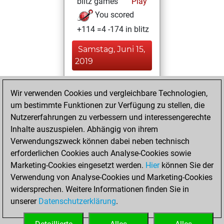
blitz games
Play
You scored
+114 =4 -174 in blitz
Samstag, Juni 15,
2019
You played 3
Wir verwenden Cookies und vergleichbare Technologien,
bullet games
Play
um bestimmte Funktionen zur Verfügung zu stellen, die
You scored +1
Nutzererfahrungen zu verbessern und interessengerechte
=0 -2 in bullet
Inhalte auszuspielen. Abhängig von ihrem
Verwendungszweck können dabei neben technisch
Sonntag, Juni 9,
erforderlichen Cookies auch Analyse-Cookies sowie
2019
Marketing-Cookies eingesetzt werden.
Hier
können Sie der
Verwendung von Analyse-Cookies und Marketing-Cookies
You played 61
widersprechen. Weitere Informationen finden Sie in
slow games
Play
unserer
Datenschutzerklärung
.
You scored +20
=0 -41 in slow games