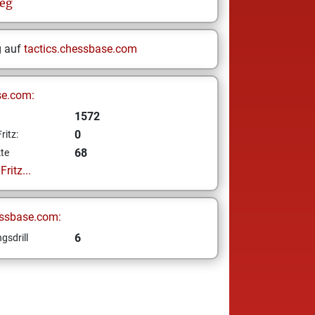
ieg
g auf
tactics.chessbase.com
se.com:
1572
0
ritz:
68
te
ritz...
ssbase.com:
6
gsdrill