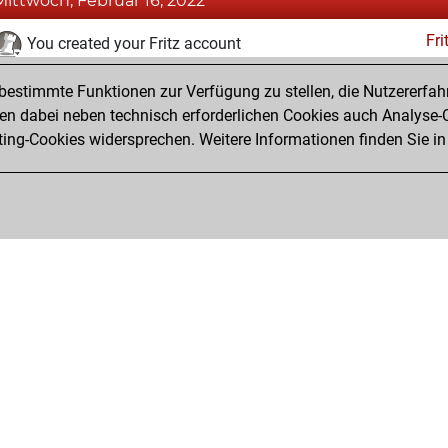
Mittwoch, Februar 16, 2022
Fri
You created your Fritz account
Pl
You played 1 slow games
estimmte Funktionen zur Verfügung zu stellen, die Nutzererfah
You scored +0 =0 -1 in slow games
 dabei neben technisch erforderlichen Cookies auch Analyse-C
Studi
ng-Cookies widersprechen. Weitere Informationen finden Sie in
You created your Studies account
Privacy Policy
Veranstaltungskalender
Emb