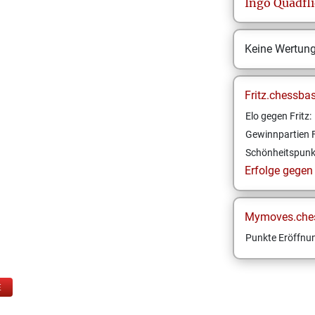
Ingo
Quadfl
Keine Wertun
Fritz.chessba
Elo gegen Fritz:
Gewinnpartien F
Schönheitspunk
Erfolge gegen F
Mymoves.che
Punkte Eröffnun
E