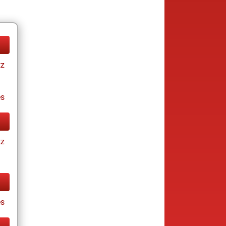
tz
es
tz
s