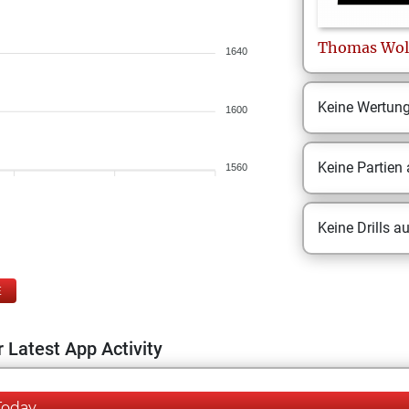
Thomas
Wol
1640
Keine Wertun
1600
Keine Partien
1560
Keine Drills a
E
 Latest App Activity
Today