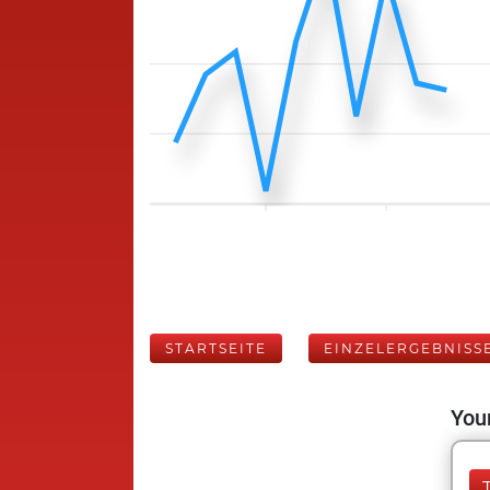
STARTSEITE
EINZELERGEBNISS
Your