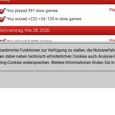
Pl
You played 391 slow games
You scored +222 =34 -135 in slow games
Donnerstag, Mai 28, 2026
Pl
You played 9 blitz games
You scored +5 =0 -4 in blitz
estimmte Funktionen zur Verfügung zu stellen, die Nutzererfah
 dabei neben technisch erforderlichen Cookies auch Analyse-C
ng-Cookies widersprechen. Weitere Informationen finden Sie in