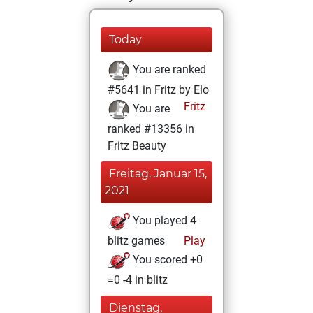
Today
You are ranked
#5641 in Fritz by Elo
Fritz
You are
ranked #13356 in
Fritz Beauty
Freitag, Januar 15,
2021
You played 4
blitz games
Play
You scored +0
=0 -4 in blitz
Dienstag,