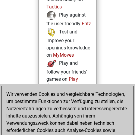
Tactics
Play against
the user friendly
Fritz
Test and
improve your
openings knowledge
on
MyMoves
Play and
follow your friends'
games on
Play
Solve some
Wir verwenden Cookies und vergleichbare Technologien,
beautiful and
um bestimmte Funktionen zur Verfügung zu stellen, die
challenging Studies
Nutzererfahrungen zu verbessern und interessengerechte
on
Studies
Inhalte auszuspielen. Abhängig von ihrem
Verwendungszweck können dabei neben technisch
erforderlichen Cookies auch Analyse-Cookies sowie