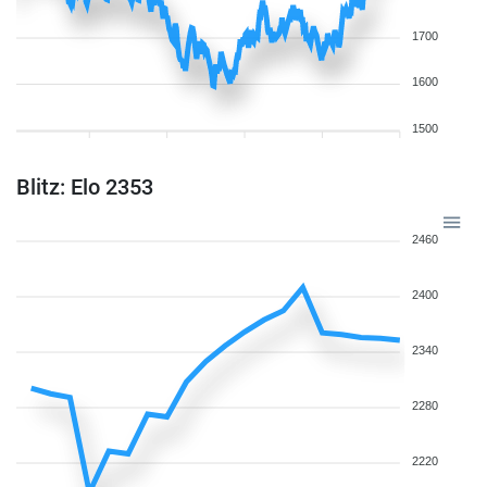
1700
1600
1500
Blitz: Elo 2353
2460
2400
2340
2280
2220