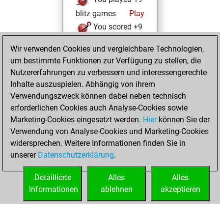
blitz games
Play
You scored +9
=0 -10 in blitz
Wir verwenden Cookies und vergleichbare Technologien,
um bestimmte Funktionen zur Verfügung zu stellen, die
Mittwoch,
Nutzererfahrungen zu verbessern und interessengerechte
August 17, 2022
Inhalte auszuspielen. Abhängig von ihrem
You achieved a
Verwendungszweck können dabei neben technisch
erforderlichen Cookies auch Analyse-Cookies sowie
BeautyScore of 4
Marketing-Cookies eingesetzt werden.
Fritz
Hier
können Sie der
You
Verwendung von Analyse-Cookies und Marketing-Cookies
achieved a new Elo
widersprechen. Weitere Informationen finden Sie in
of 1590
unserer
Datenschutzerklärung
.
You created
your Fritz account
Detaillierte
Alles
Alles
Informationen
ablehnen
akzeptieren