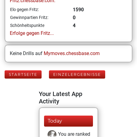
Fritz.chessbase.com:
1590
Elo gegen Fritz:
0
Gewinnpartien Fritz:
4
Schönheitspunkte
Erfolge gegen Fritz...
Keine Drills auf
Mymoves.chessbase.com
STARTSEITE
EINZELERGEBNISSE
Your Latest App
Activity
Today
You are ranked