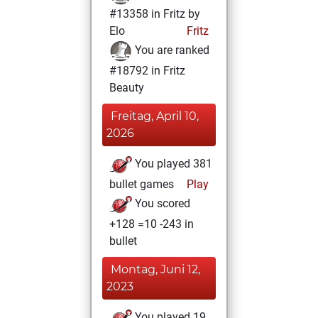
#13358 in Fritz by
Elo
Fritz
You are ranked
#18792 in Fritz
Beauty
Freitag, April 10,
2026
You played 381
bullet games
Play
You scored
+128 =10 -243 in
bullet
Montag, Juni 12,
2023
You played 19