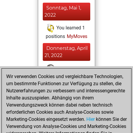
Sonntag, Mai 1,
2022
You learned 1
positions
MyMoves
Donnerstag, April
21, 2022
You won
Wir verwenden Cookies und vergleichbare Technologien,
against Fritz
Fritz
um bestimmte Funktionen zur Verfügung zu stellen, die
You achieved a
Nutzererfahrungen zu verbessern und interessengerechte
BeautyScore of 16
Inhalte auszuspielen. Abhängig von ihrem
You achieved a
Verwendungszweck können dabei neben technisch
new Elo of 1646
erforderlichen Cookies auch Analyse-Cookies sowie
Marketing-Cookies eingesetzt werden.
Hier
können Sie der
Samstag, März 12,
Verwendung von Analyse-Cookies und Marketing-Cookies
2022