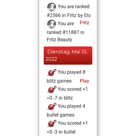
You are ranked
#2566 in Fritz by Elo
Fritz
You are
ranked #11887 in
Fritz Beauty
Dienstag, Mai 10,
2022
You played 8
blitz games
Play
You scored +1
=0 -7 in blitz
You played 4
bullet games
You scored +1
=0 -3 in bullet