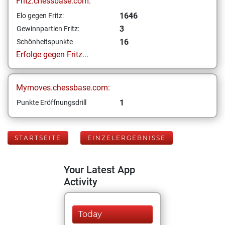
Fritz.chessbase.com:
1646
Elo gegen Fritz:
3
Gewinnpartien Fritz:
16
Schönheitspunkte
Erfolge gegen Fritz...
Mymoves.chessbase.com:
1
Punkte Eröffnungsdrill
STARTSEITE
EINZELERGEBNISSE
Your Latest App
Activity
Today