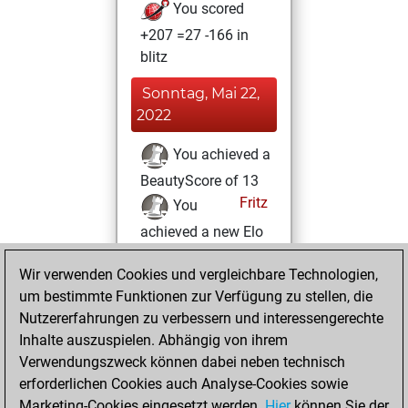
You scored
+207 =27 -166 in
blitz
Sonntag, Mai 22,
2022
You achieved a
BeautyScore of 13
Fritz
You
achieved a new Elo
of 1593
Wir verwenden Cookies und vergleichbare Technologien,
Sonntag, März 6,
um bestimmte Funktionen zur Verfügung zu stellen, die
2022
Nutzererfahrungen zu verbessern und interessengerechte
Inhalte auszuspielen. Abhängig von ihrem
You created
Verwendungszweck können dabei neben technisch
your Fritz account
erforderlichen Cookies auch Analyse-Cookies sowie
Fritz
Marketing-Cookies eingesetzt werden.
Hier
können Sie der