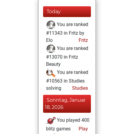
Today
You are ranked
#11343 in Fritz by
Elo
Fritz
You are ranked
#13070 in Fritz
Beauty
You are ranked
#10563 in Studies
solving
Studies
Sonntag, Januar
18, 2026
You played 400
blitz games
Play